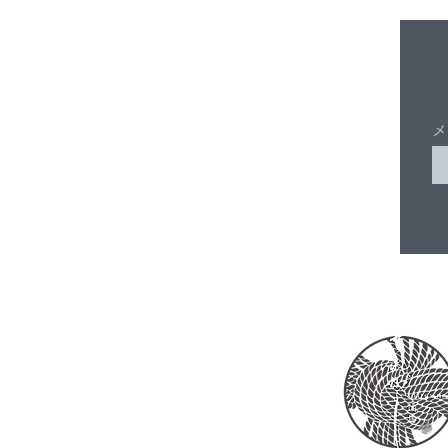
音」の質問！ — キッチンK.S
さん編
メ