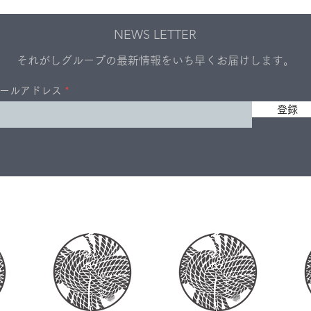
音」の質問！ — 店長・ホー
音」
NEWS LETTER
ルM.Hさん編
タッ
それがしグループの最新情報をいち早くお届けします。
ールアドレス
登録