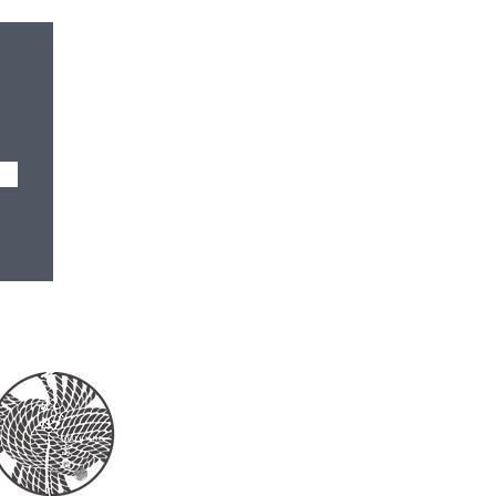
の質問！ — 豆腐製造ス
フM.Sさん編